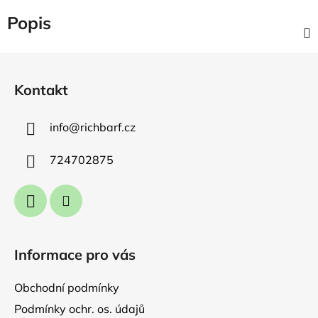
Popis
Z
á
Kontakt
p
a
info
@
richbarf.cz
t
í
724702875
Informace pro vás
Obchodní podmínky
Podmínky ochr. os. údajů