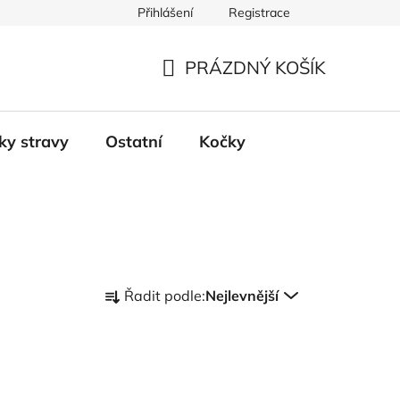
Přihlášení
Registrace
PRÁZDNÝ KOŠÍK
NÁKUPNÍ
KOŠÍK
ky stravy
Ostatní
Kočky
Ř
Řadit podle:
Nejlevnější
a
z
e
n
í