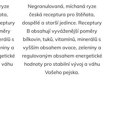
ryze
Negranulovaná, míchaná ryze
ata,
česká receptura pro štěňata,
ceptury
dospělé a starší jedince. Receptury
oměry
B obsahují vyváženější poměry
erálů s
bílkovin, tuků, vitamínů, minerálů s
niny a
vyšším obsahem ovoce, zeleniny a
etické
regulovaným obsahem energetické
a váhu
hodnoty pro stabilní vývoj a váhu
Vašeho pejska.