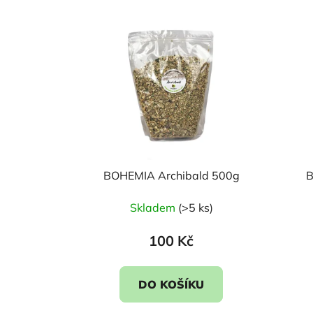
V
ý
p
i
s
p
r
o
d
u
BOHEMIA Archibald 500g
B
k
Skladem
(>5 ks)
t
ů
100 Kč
DO KOŠÍKU