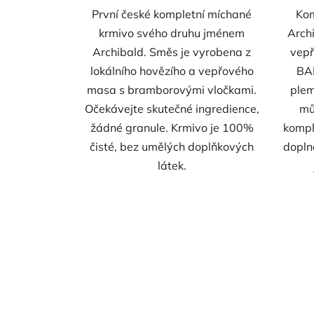
První české kompletní míchané
Kom
krmivo svého druhu jménem
Archi
Archibald. Směs je vyrobena z
vepř
lokálního hovězího a vepřového
BAR
masa s bramborovými vločkami.
plem
Očekávejte skutečné ingredience,
mů
žádné granule. Krmivo je 100%
kompl
čisté, bez umělých doplňkových
dopln
látek.