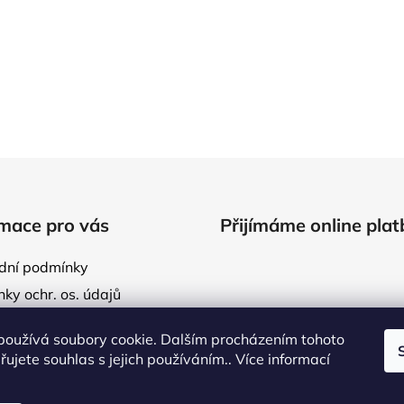
O
v
l
á
d
mace pro vás
Přijímáme online plat
a
c
dní podmínky
í
p
ky ochr. os. údajů
r
ídlo
v
používá soubory cookie. Dalším procházením tohoto
va
k
ujete souhlas s jejich používáním.. Více informací
y
te nám
v