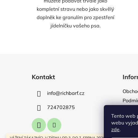
můžete podávat trvale jako
kompletní stravu nebo jako skvělý
doplněk ke granulím pro zpestření
jídelníčku vašeho psa.
Z
á
Kontakt
Infor
p
a
Obcho
info
@
richbarf.cz
t
Podmín
í
724702875
Naše s
Tento web 
Dopra
webu vyjadř
Napiš
zde
.
VÁŽENÍ ZÁKAZNÍCI, V TÝDNU OD 3. DO 7. SRPNA 2026 ČERPÁME LETNÍ