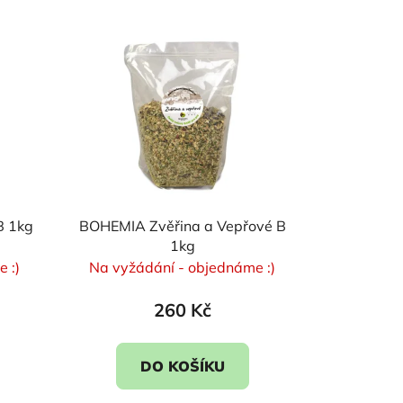
p
r
o
d
u
k
t
ů
B 1kg
BOHEMIA Zvěřina a Vepřové B
1kg
 :)
Na vyžádání - objednáme :)
260 Kč
DO KOŠÍKU