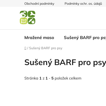
Přejít
Obchodní podmínky
Podmínky ochr. os. údajů
na
obsah
Mražené maso
Sušený BARF pro ps
Domů
/
Sušený BARF pro psy
Sušený BARF pro ps
Stránka
1
z
1
-
5
položek celkem