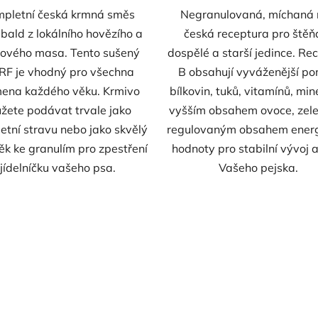
pletní česká krmná směs
Negranulovaná, míchaná 
bald z lokálního hovězího a
česká receptura pro štěň
ového masa. Tento sušený
dospělé a starší jedince. Re
F je vhodný pro všechna
B obsahují vyváženější p
ena každého věku. Krmivo
bílkovin, tuků, vitamínů, min
žete podávat trvale jako
vyšším obsahem ovoce, zele
etní stravu nebo jako skvělý
regulovaným obsahem energ
ěk ke granulím pro zpestření
hodnoty pro stabilní vývoj 
jídelníčku vašeho psa.
Vašeho pejska.