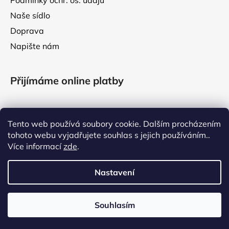
Podmínky ochr. os. údajů
Naše sídlo
Doprava
Napište nám
Přijímáme online platby
Tento web používá soubory cookie. Dalším procházením
tohoto webu vyjadřujete souhlas s jejich používáním..
Facebook
Více informací
zde
.
Nastavení
VÁŽENÍ ZÁKAZNÍCI, V TÝDNU OD 3. DO 7. SRPNA 2026
ČERPÁME LETNÍ DOVOLENOU. VAŠE OBJEDNÁVKY VYŘÍDÍME
Souhlasím
Vytvořil Shoptet
PO NÁVRATU Z NÍ. DĚKUJEME ZA VAŠI PŘÍZEŇ! VÁŠ RichBarf.cz
Copyright 2026
RichBarf
. Všechna práva vyhrazena.