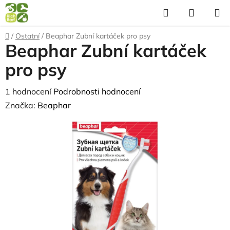
Přejít
Hledat
NÁKUP
na
KOŠÍK
obsah
Domů
/
Ostatní
/
Beaphar Zubní kartáček pro psy
Beaphar Zubní kartáček
pro psy
Průměrné
1 hodnocení
Podrobnosti hodnocení
hodnocení
Značka:
Beaphar
produktu
je
5,0
z
5
hvězdiček.