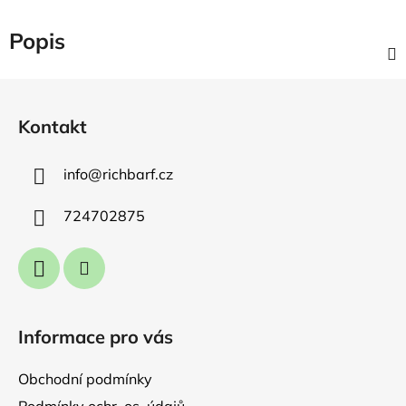
Popis
Z
á
Kontakt
p
a
info
@
richbarf.cz
t
í
724702875
Informace pro vás
Obchodní podmínky