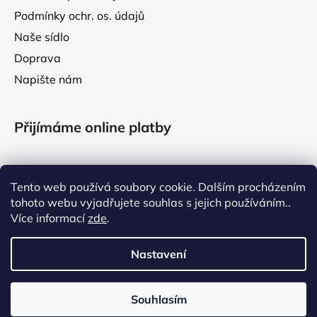
Podmínky ochr. os. údajů
Naše sídlo
Doprava
Napište nám
Přijímáme online platby
Tento web používá soubory cookie. Dalším procházením
tohoto webu vyjadřujete souhlas s jejich používáním..
Facebook
Více informací
zde
.
Nastavení
VÁŽENÍ ZÁKAZNÍCI, V TÝDNU OD 3. DO 7. SRPNA 2026
ČERPÁME LETNÍ DOVOLENOU. VAŠE OBJEDNÁVKY VYŘÍDÍME
Souhlasím
Vytvořil Shoptet
PO NÁVRATU Z NÍ. DĚKUJEME ZA VAŠI PŘÍZEŇ! VÁŠ RichBarf.cz