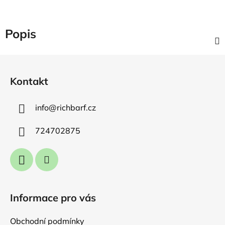
Popis
Z
á
Kontakt
p
a
info
@
richbarf.cz
t
í
724702875
Informace pro vás
Obchodní podmínky