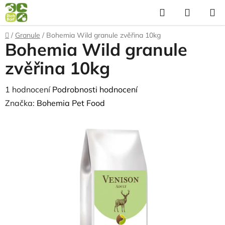
Přejít
Hledat
NÁKUP
na
KOŠÍK
obsah
Domů
/
Granule
/
Bohemia Wild granule zvěřina 10kg
Bohemia Wild granule
zvěřina 10kg
Průměrné
1 hodnocení
Podrobnosti hodnocení
hodnocení
Značka:
Bohemia Pet Food
produktu
je
5,0
z
5
hvězdiček.