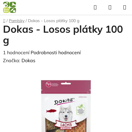
Přejít
Hledat
NÁKUP
na
KOŠÍK
obsah
Domů
/
Pamlsky
/
Dokas - Losos plátky 100 g
Dokas - Losos plátky 100
g
Průměrné
1 hodnocení
Podrobnosti hodnocení
hodnocení
Značka:
Dokas
produktu
je
5,0
z
5
hvězdiček.