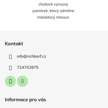
chuťově výrazný
pamlsek, který odmítne
málokterý mlsoun.
Z
á
Kontakt
p
a
info
@
richbarf.cz
t
í
724702875
Informace pro vás