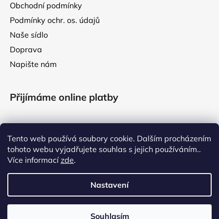
Obchodní podmínky
Podmínky ochr. os. údajů
Naše sídlo
Doprava
Napište nám
Přijímáme online platby
Tento web používá soubory cookie. Dalším procházením
tohoto webu vyjadřujete souhlas s jejich používáním..
Facebook
Více informací
zde
.
Nastavení
VÁŽENÍ ZÁKAZNÍCI, V TÝDNU OD 3. DO 7. SRPNA 2026
ČERPÁME LETNÍ DOVOLENOU. VAŠE OBJEDNÁVKY VYŘÍDÍME
Souhlasím
Vytvořil Shoptet