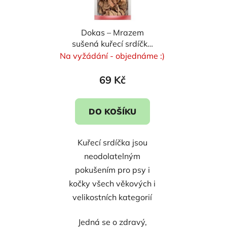
Dokas – Mrazem
sušená kuřecí srdíčka
22 g
Na vyžádání - objednáme :)
69 Kč
DO KOŠÍKU
Kuřecí srdíčka jsou
neodolatelným
pokušením pro psy i
kočky všech věkových i
velikostních kategorií
Jedná se o zdravý,