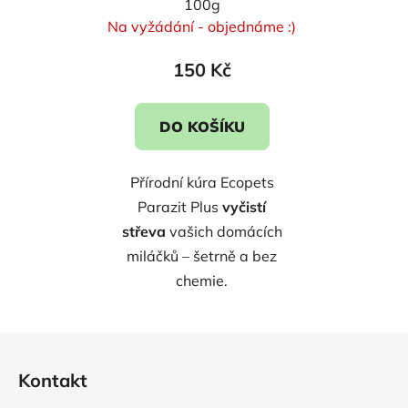
100g
Na vyžádání - objednáme :)
150 Kč
DO KOŠÍKU
Přírodní kúra Ecopets
Parazit Plus
vyčistí
střeva
vašich domácích
miláčků
– šetrně a bez
chemie.
Z
á
Kontakt
p