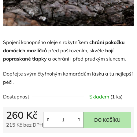
Spojení konopného oleje s rakytníkem
chrání pokožku
domácích mazlíčků
před poškozením, skvěle
hojí
popraskané tlapky
a ochrání i před prudkým sluncem.
Dopřejte svým čtyřnohým kamarádům lásku a tu nejlepší
péči.
Dostupnost
Skladem
(1 ks)
260 Kč
DO KOŠÍKU
215 Kč bez DPH
Měrná cena: