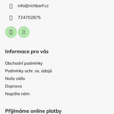
a
info
@
richbarf.cz
t
í
724702875
Informace pro vás
Obchodní podmínky
Podmínky ochr. os. údajů
Naše sídlo
Doprava
Napište nám
Přijímáme online platby