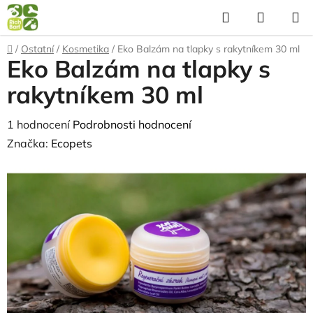
Přejít
Hledat
NÁKUP
na
KOŠÍK
obsah
Domů
/
Ostatní
/
Kosmetika
/
Eko Balzám na tlapky s rakytníkem 30 ml
Eko Balzám na tlapky s
rakytníkem 30 ml
Průměrné
1 hodnocení
Podrobnosti hodnocení
hodnocení
Značka:
Ecopets
produktu
je
5,0
z
5
hvězdiček.