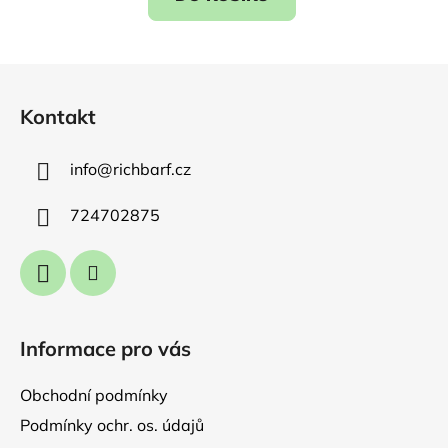
Z
á
Kontakt
p
a
info
@
richbarf.cz
t
í
724702875
Informace pro vás
Obchodní podmínky
Podmínky ochr. os. údajů