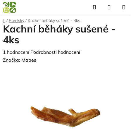
Přejít
Hledat
NÁKUP
na
KOŠÍK
obsah
Domů
/
Pamlsky
/
Kachní běháky sušené - 4ks
Kachní běháky sušené -
4ks
Průměrné
1 hodnocení
Podrobnosti hodnocení
hodnocení
Značka:
Mapes
produktu
je
5,0
z
5
hvězdiček.