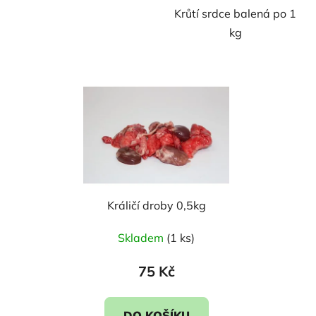
Krůtí srdce balená po 1
kg
Králičí droby 0,5kg
Skladem
(1 ks)
75 Kč
DO KOŠÍKU