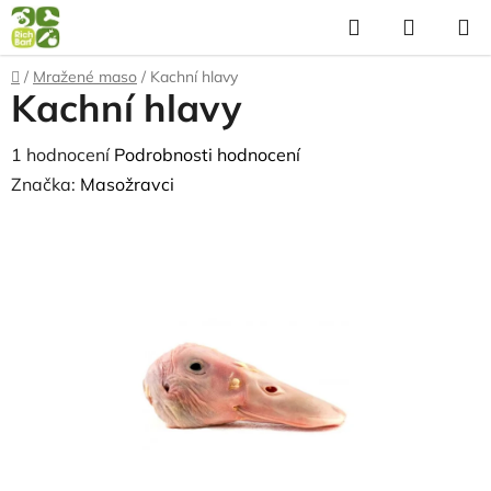
Přejít
Hledat
NÁKUP
na
KOŠÍK
obsah
Domů
/
Mražené maso
/
Kachní hlavy
Kachní hlavy
Průměrné
1 hodnocení
Podrobnosti hodnocení
hodnocení
Značka:
Masožravci
produktu
je
5,0
z
5
hvězdiček.