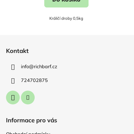
Králičí droby 0,5kg
Z
á
Kontakt
p
a
info
@
richbarf.cz
t
í
724702875
Informace pro vás