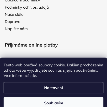
Obchodní podmínky
Podmínky ochr. os. údajů
Naše sídlo
Doprava
Napište nám
Přijímáme online platby
Tento web používá soubory cookie. Dalším procházením
tohoto webu vyjadřujete souhlas s jejich používáním..
Facebook
Více informací
zde
.
Nastavení
VÁŽENÍ ZÁKAZNÍCI, V TÝDNU OD 3. DO 7. SRPNA 2026
ČERPÁME LETNÍ DOVOLENOU. VAŠE OBJEDNÁVKY VYŘÍDÍME
Souhlasím
Vytvořil Shoptet
PO NÁVRATU Z NÍ. DĚKUJEME ZA VAŠI PŘÍZEŇ! VÁŠ RichBarf.cz