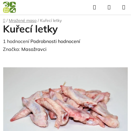
Přejít
Hledat
NÁKUP
na
KOŠÍK
obsah
Domů
/
Mražené maso
/
Kuřecí letky
Kuřecí letky
Průměrné
1 hodnocení
Podrobnosti hodnocení
hodnocení
Značka:
Masožravci
produktu
je
5,0
z
5
hvězdiček.