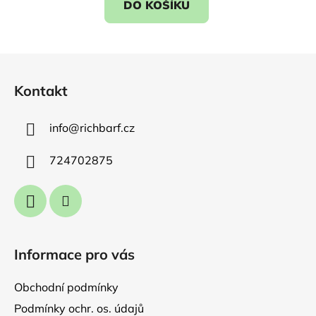
DO KOŠÍKU
Z
á
Kontakt
p
a
info
@
richbarf.cz
t
í
724702875
Informace pro vás
Obchodní podmínky
Podmínky ochr. os. údajů