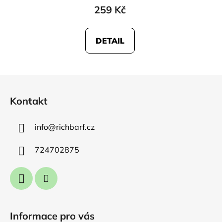
259 Kč
DETAIL
Z
á
Kontakt
p
a
info
@
richbarf.cz
t
í
724702875
Informace pro vás