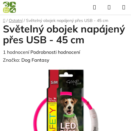
Přejít
Hledat
NÁKUP
na
KOŠÍK
obsah
Domů
/
Ostatní
/
Světelný obojek napájený přes USB - 45 cm
Světelný obojek napájený
přes USB - 45 cm
Průměrné
1 hodnocení
Podrobnosti hodnocení
hodnocení
Značka:
Dog Fantasy
produktu
je
5,0
z
5
hvězdiček.