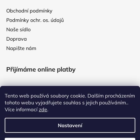
Obchodní podmínky
Podmínky ochr. os. údajů
Naše sídlo
Doprava
Napište nám
Přijímáme online platby
Tento web používá soubory cookie. Dalším procházením
tohoto webu vyjadřujete souhlas s jejich používáním..
Facebook
Více informací
zde
.
Nastavení
VÁŽENÍ ZÁKAZNÍCI, V TÝDNU OD 3. DO 7. SRPNA 2026