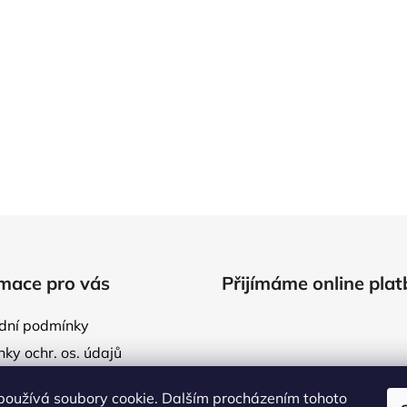
O
v
l
á
d
mace pro vás
Přijímáme online plat
a
c
dní podmínky
í
p
ky ochr. os. údajů
r
ídlo
v
používá soubory cookie. Dalším procházením tohoto