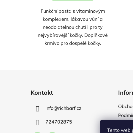
Funkční pasta s vitaminovým
komplexem, lákavou vůní a
neodolatelnou chutí i pro ty
nejvybíravější kočky. Doplňkové
krmivo pro dospělé kočky.
Z
á
Kontakt
Infor
p
a
Obcho
info
@
richbarf.cz
t
Podmín
í
724702875
Naše s
Tento web 