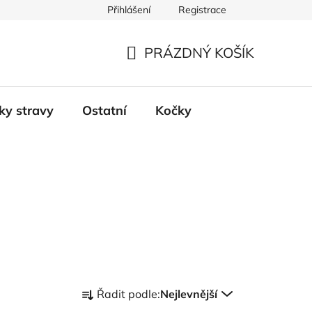
Přihlášení
Registrace
PRÁZDNÝ KOŠÍK
NÁKUPNÍ
KOŠÍK
ky stravy
Ostatní
Kočky
Ř
Řadit podle:
Nejlevnější
a