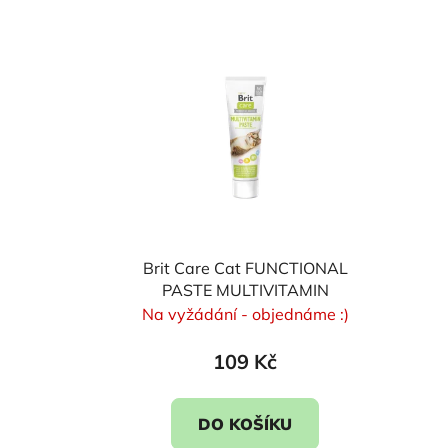
V
ý
p
i
s
p
r
o
d
u
Brit Care Cat FUNCTIONAL
k
PASTE MULTIVITAMIN
Na vyžádání - objednáme :)
t
ů
109 Kč
DO KOŠÍKU