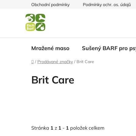
Přejít
Obchodní podmínky
Podmínky ochr. os. údajů
na
obsah
Mražené maso
Sušený BARF pro ps
Domů
/
Prodávané značky
/
Brit Care
Brit Care
Stránka
1
z
1
-
1
položek celkem