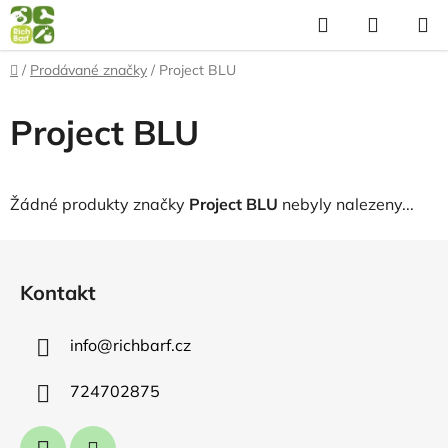
Přejít
Hledat
NÁKUP
na
KOŠÍK
obsah
Domů
/
Prodávané značky
/
Project BLU
Project BLU
Žádné produkty značky
Project BLU
nebyly nalezeny...
Z
á
Kontakt
p
a
info
@
richbarf.cz
t
í
724702875