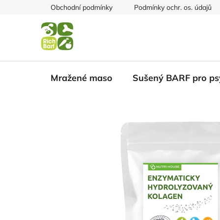
Přejít
Obchodní podmínky
Podmínky ochr. os. údajů
na
obsah
Mražené maso
Sušený BARF pro ps