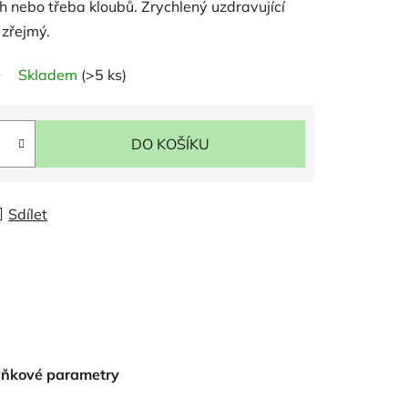
h nebo třeba kloubů. Zrychlený uzdravující
 zřejmý.
Skladem
(>5 ks)
DO KOŠÍKU
Sdílet
lňkové parametry