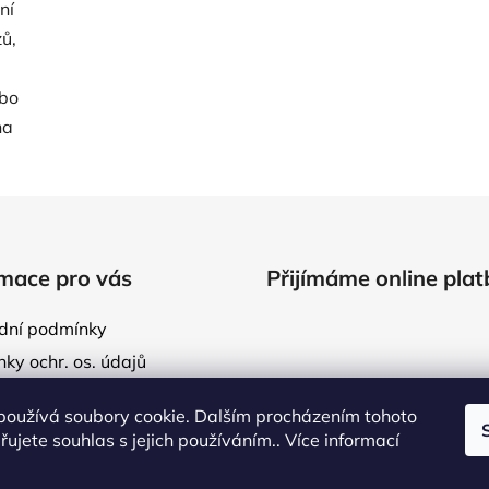
ní
zů,
ebo
na
mace pro vás
Přijímáme online plat
dní podmínky
ky ochr. os. údajů
ídlo
používá soubory cookie. Dalším procházením tohoto
va
ujete souhlas s jejich používáním.. Více informací
te nám