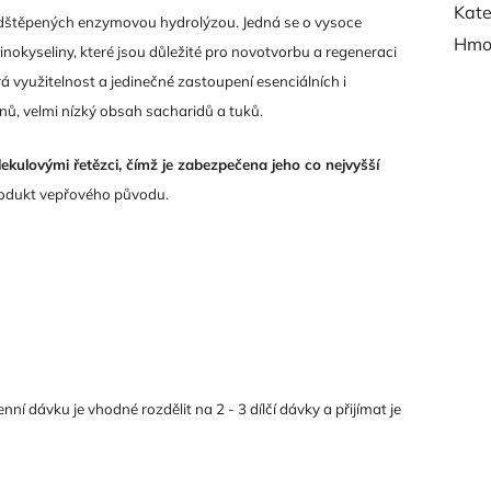
Kate
edštěpených enzymovou hydrolýzou. Jedná se o vysoce
Hmo
okyseliny, které jsou důležité pro novotvorbu a regeneraci
rá využitelnost a jedinečné zastoupení esenciálních i
nů, velmi nízký obsah sacharidů a tuků.
ekulovými řetězci, čímž je zabezpečena jeho co nejvyšší
rodukt vepřového původu.
í dávku je vhodné rozdělit na 2 - 3 dílčí dávky a přijímat je