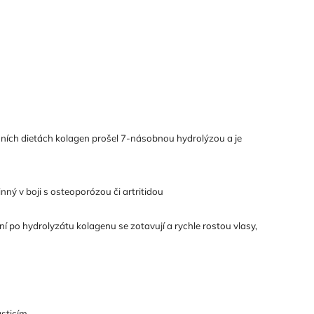
čních dietách kolagen prošel 7-násobnou hydrolýzou a je
nný v boji s osteoporózou či artritidou
 po hydrolyzátu kolagenu se zotavují a rychle rostou vlasy,
sticím