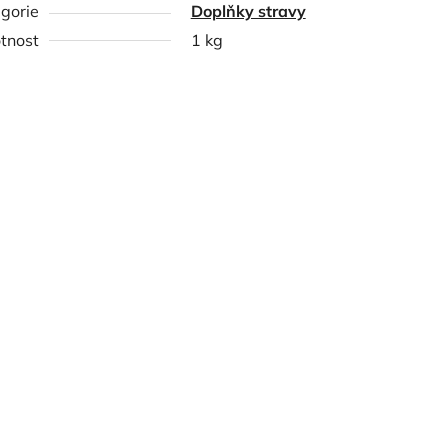
gorie
Doplňky stravy
tnost
1 kg