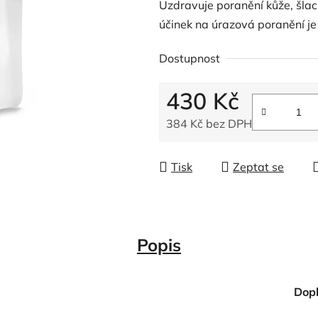
Uzdravuje poranění kůže, šlac
z
účinek na úrazová poranění je
5
hvězdiček.
Dostupnost
430 Kč
384 Kč bez DPH
Měrná cena:
Tisk
Zeptat se
Popis
Dop