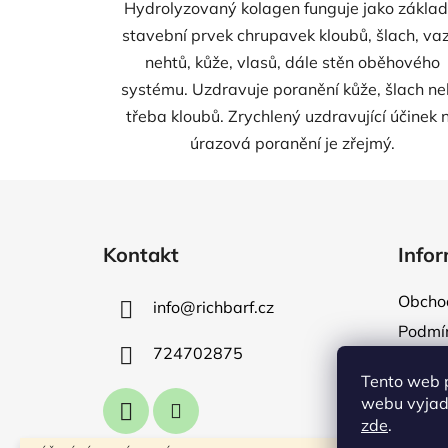
Hydrolyzovaný kolagen funguje jako základ
stavební prvek chrupavek kloubů, šlach, va
nehtů, kůže, vlasů, dále stěn oběhového
systému. Uzdravuje poranění kůže, šlach n
třeba kloubů. Zrychlený uzdravující účinek 
úrazová poranění je zřejmý.
Z
á
Kontakt
Infor
p
a
Obcho
info
@
richbarf.cz
t
Podmín
í
724702875
Naše s
Tento web 
Dopra
webu vyjadř
Napiš
zde
.