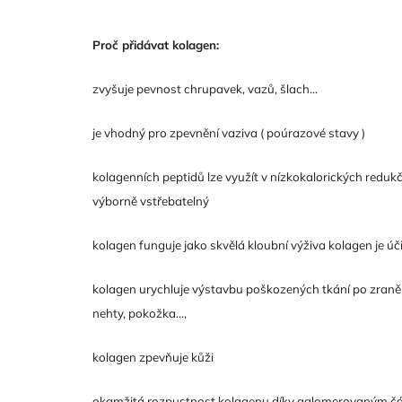
Proč přidávat kolagen:
zvyšuje pevnost chrupavek, vazů, šlach...
je vhodný pro zpevnění vaziva ( poúrazové stavy )
kolagenních peptidů lze využít v nízkokalorických reduk
výborně vstřebatelný
kolagen funguje jako skvělá kloubní výživa kolagen je úči
kolagen urychluje výstavbu poškozených tkání po zranění
nehty, pokožka...,
kolagen zpevňuje kůži
okamžitá rozpustnost kolagenu díky aglomerovaným čá