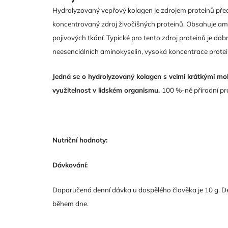
je
4,5
Hydrolyzovaný vepřový kolagen je zdrojem proteinů př
z
koncentrovaný zdroj živočišných proteinů. Obsahuje amin
5
hvězdiček.
pojivových tkání. Typické pro tento zdroj proteinů je dob
neesenciálních aminokyselin, vysoká koncentrace protei
Jedná se o hydrolyzovaný kolagen s velmi krátkými mol
využitelnost v lidském organismu.
100 %-ně přírodní p
Nutriční hodnoty:
Dávkování:
Doporučená denní dávka u dospělého člověka je 10 g. Denn
během dne.