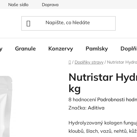
Naše sídlo
Doprava
Napište nám
y
Granule
Konzervy
Pamlsky
Doplň
Domů
/
Doplňky stravy
/
Nutristar Hydr
Nutristar Hyd
kg
Průměrné
8 hodnocení
Podrobnosti hodn
hodnocení
Značka:
Aditiva
produktu
Hydrolyzovaný kolagen funguj
je
kloubů, šlach, vazů, nehtů, ků
4,5