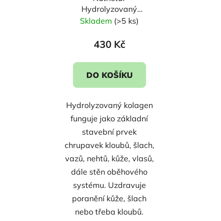
Hydrolyzovaný
kolagen 1 kg
Skladem
(>5 ks)
430 Kč
DO KOŠÍKU
Hydrolyzovaný kolagen
funguje jako základní
stavební prvek
chrupavek kloubů, šlach,
vazů, nehtů, kůže, vlasů,
dále stěn oběhového
systému. Uzdravuje
poranění kůže, šlach
nebo třeba kloubů.