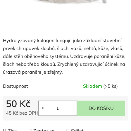
Hydrolyzovaný kolagen funguje jako základní stavební
prvek chrupavek kloubů, šlach, vazů, nehtů, kůže, vlasů,
dále stěn oběhového systému. Uzdravuje poranění kůže,
šlach nebo třeba kloubů. Zrychlený uzdravující účinek na
úrazová poranění je zřejmý.
Dostupnost
Skladem
(>5 ks)
50 Kč
DO KOŠÍKU
45 Kč bez DPH
Měrná cena:
Tisk
Zeptat se
Sdílet