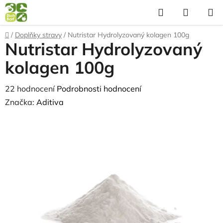
Přejít
Hledat
NÁKUP
na
KOŠÍK
obsah
Domů
/
Doplňky stravy
/
Nutristar Hydrolyzovaný kolagen 100g
Nutristar Hydrolyzovaný
kolagen 100g
Průměrné
22 hodnocení
Podrobnosti hodnocení
hodnocení
Značka:
Aditiva
produktu
je
3,5
z
5
hvězdiček.