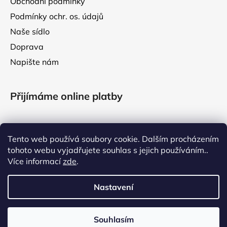
Obchodní podmínky
Podmínky ochr. os. údajů
Naše sídlo
Doprava
Napište nám
Přijímáme online platby
Tento web používá soubory cookie. Dalším procházením
tohoto webu vyjadřujete souhlas s jejich používáním..
Facebook
Více informací
zde
.
Nastavení
VÁŽENÍ ZÁKAZNÍCI, V TÝDNU OD 3. DO 7. SRPNA 2026
ČERPÁME LETNÍ DOVOLENOU. VAŠE OBJEDNÁVKY VYŘÍDÍME
Souhlasím
Vytvořil Shoptet
PO NÁVRATU Z NÍ. DĚKUJEME ZA VAŠI PŘÍZEŇ! VÁŠ RichBarf.cz