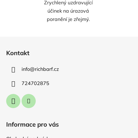
Zrychlený uzdravující
účinek na úrazová
poranění je zřejmý.
Z
á
Kontakt
p
a
info
@
richbarf.cz
t
í
724702875
Informace pro vás