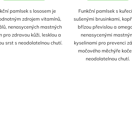
kční pamlsek s lososem je
Funkční pamlsek s kuřec
odnotným zdrojem vitamínů,
sušenými brusinkami, kopř
álů, nenasycených mastných
břízou převislou a omeg
n pro zdravou kůži, lesklou a
nenasycenými mastný
u srst s neodolatelnou chutí.
kyselinami pro prevenci z
močového měchýře koče
neodolatelnou chutí.