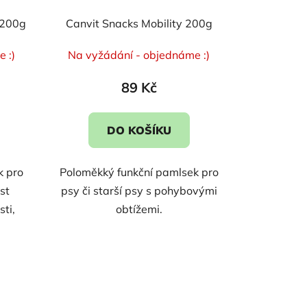
 200g
Canvit Snacks Mobility 200g
 :)
Na vyžádání - objednáme :)
89 Kč
DO KOŠÍKU
k pro
Poloměkký funkční pamlsek pro
st
psy či starší psy s pohybovými
sti,
obtížemi.