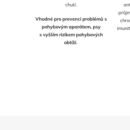
chutí.
ant
průjm
Vhodné pro prevenci problémů s
chro
pohybovým aparátem, psy
imunit
s vyšším rizikem pohybových
obtíží.
Z