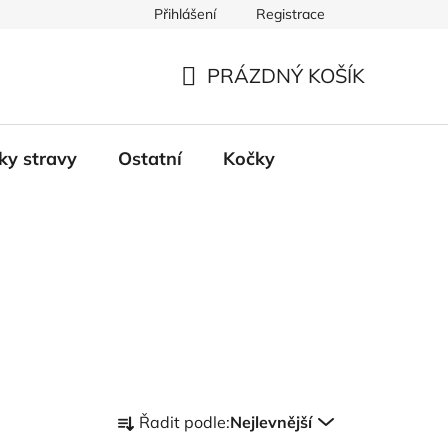
Přihlášení
Registrace
PRÁZDNÝ KOŠÍK
NÁKUPNÍ
KOŠÍK
ky stravy
Ostatní
Kočky
Ř
Řadit podle:
Nejlevnější
a