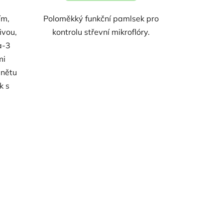
ím,
Poloměkký funkční pamlsek pro
ivou,
kontrolu střevní mikroflóry.
a-3
mi
ánětu
k s