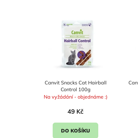
V
ý
p
i
s
p
r
o
d
u
Canvit Snacks Cat Hairball
Canv
k
Control 100g
Na vyžádání - objednáme :)
t
ů
49 Kč
DO KOŠÍKU