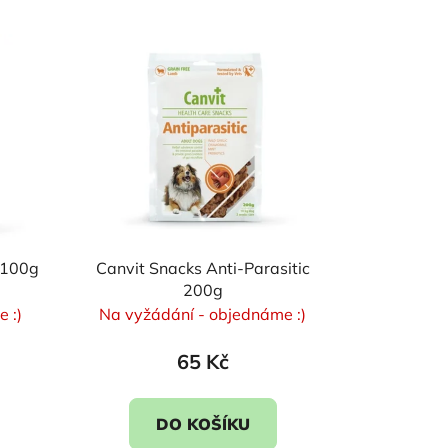
z
e
n
í
p
r
o
d
u
k
t
 100g
Canvit Snacks Anti-Parasitic
200g
ů
 :)
Na vyžádání - objednáme :)
65 Kč
DO KOŠÍKU