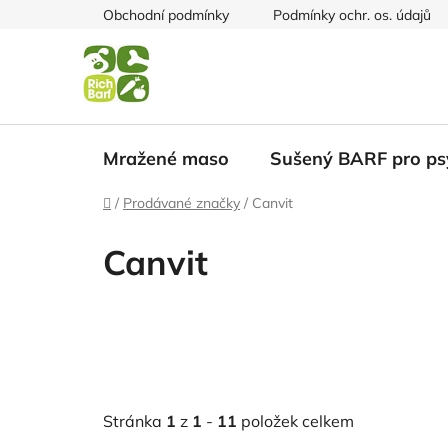
Přejít
Obchodní podmínky
Podmínky ochr. os. údajů
na
obsah
Mražené maso
Sušený BARF pro ps
Domů
/
Prodávané značky
/
Canvit
Canvit
Stránka
1
z
1
-
11
položek celkem