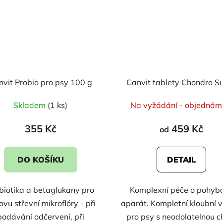
nvit Probio pro psy 100 g
Canvit tablety Chondro S
Skladem
(1 ks)
Na vyžádání - objednáme
355 Kč
459 Kč
od
DO KOŠÍKU
DETAIL
biotika a betaglukany pro
Komplexní péče o pohyb
vu střevní mikroflóry - při
aparát. Kompletní kloubní 
podávání odčervení, při
pro psy s neodolatelnou ch