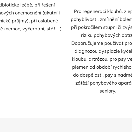
ibiotické léčbě, při řešení
Pro regeneraci kloubů, zle
ových onemocnění (akutní i
pohyblivosti, zmírnění boles
nické průjmy), při oslabené
při pokročilém stupni či zv
ě (nemoc, vyčerpání, stáří...)
riziku pohybových obtíž
Doporučujeme používat pro
diagnózou dysplazie kyče
kloubu, artrózou, pro psy v
plemen od období rychlého
do dospělosti, psy s nadm
zátěží pohybového apará
seniory.
O
v
l
á