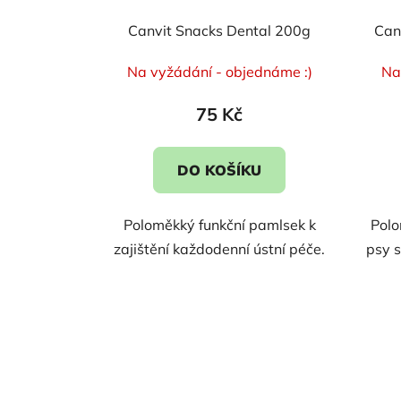
Canvit Snacks Dental 200g
Can
Na vyžádání - objednáme :)
Na
75 Kč
DO KOŠÍKU
Poloměkký funkční pamlsek k
Polo
zajištění každodenní ústní péče.
psy 