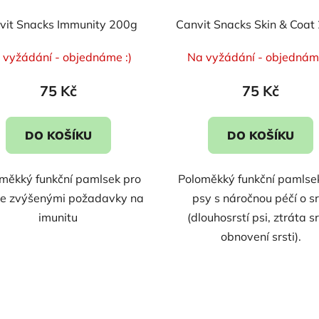
vit Snacks Immunity 200g
Canvit Snacks Skin & Coat
 vyžádání - objednáme :)
Na vyžádání - objednáme
75 Kč
75 Kč
DO KOŠÍKU
DO KOŠÍKU
měkký funkční pamlsek pro
Poloměkký funkční pamlse
se zvýšenými požadavky na
psy s náročnou péčí o sr
imunitu
(dlouhosrstí psi, ztráta sr
obnovení srsti).