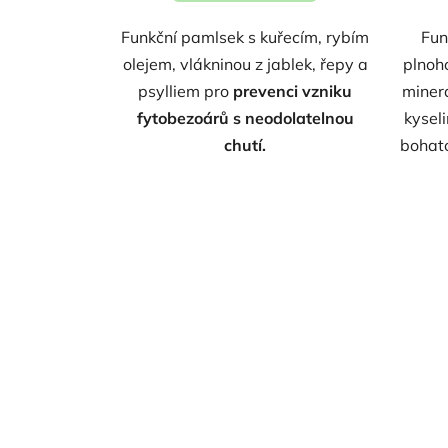
Funkční pamlsek s kuřecím, rybím
Fun
olejem, vlákninou z jablek, řepy a
plnoh
psylliem pro
prevenci vzniku
miner
fytobezoárů s neodolatelnou
kyseli
chutí.
bohato