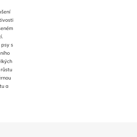
pšení
tivosti
ýšeném
í.
 psy s
lního
elkých
 růstu
ěrnou
tu a